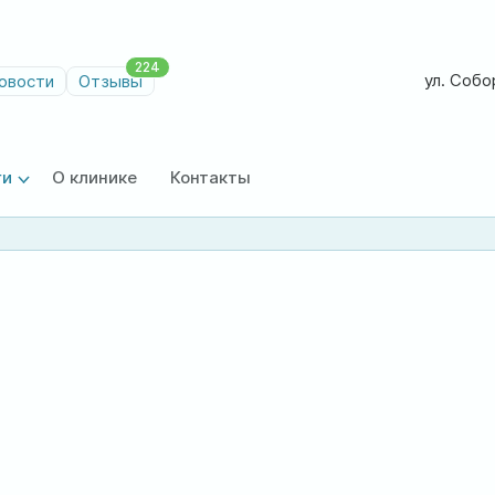
224
ул. Собор
овости
Отзывы
ги
О клинике
Контакты