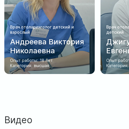
Врач отоларинголог детский и
Врач отола
взрослый
детский
Андреева Виктория
Джигу
Николаевна
Евген
Опыт работы:
18 лет
Опыт рабо
Категория:
высшая
Категория:
Видео