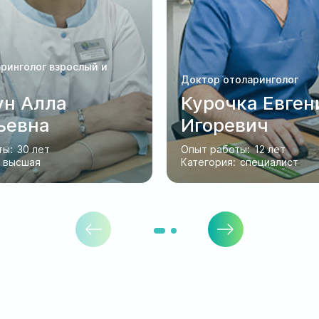
ринголог взрослый и
Доктор отоларинголог
н Алла
Курочка Евген
ьевна
Игоревич
ты:
30 лет
Опыт работы:
12 лет
высшая
Категория:
специалист