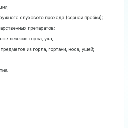
ции;
ружного слухового прохода (серной пробки);
карственных препаратов;
ое лечение горла, уха;
предметов из горла, гортани, носа, ушей;
пия.