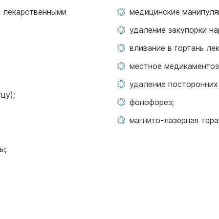
 лекарственными
медицинские манипуля
удаление закупорки на
вливание в гортань ле
местное медикаментозн
удаление посторонних 
цу);
фонофорез;
магнито-лазерная тера
ы;