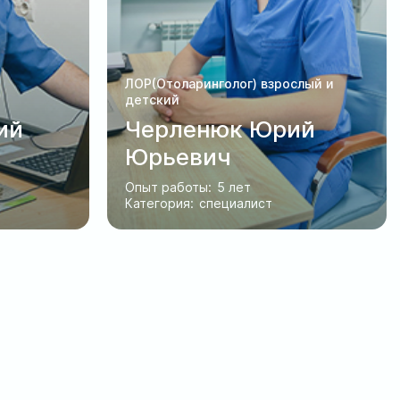
ЛОР(Отоларинголог) взрослый и
детский
ий
Черленюк Юрий
Юрьевич
Опыт работы:
5 лет
Категория:
специалист