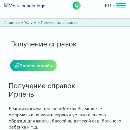
RU
Врачи
Главная
»
Услуги
»
Получение справок
Цены
Бесплатные услуги
Получение справок
О клинике
Запись онлайн
Контакты
Получение справок
Ирпень
0
224
Акции
Новости
Отзывы
В медицинском центре «Веста» Вы можете
оформить и получить справку установленного
образца для школы, бассейна, детский сад, больного
Расположение:
ребенка и т.д.