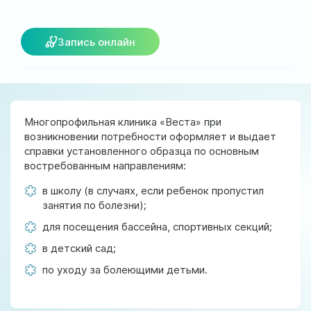
ул. Соборная, 128/1, г. Ирпень
Мы работаем:
Запись онлайн
Пн-Пт: 8:00-19:00
Сб: 8:00-18:00
Вс: 9:00-17:00
Многопрофильная клиника «Веста» при
возникновении потребности оформляет и выдает
official@test.test.vesta-med.com
справки установленного образца по основным
востребованным направлениям:
Мы в соц. сетях
в школу (в случаях, если ребенок пропустил
занятия по болезни);
для посещения бассейна, спортивных секций;
в детский сад;
по уходу за болеющими детьми.