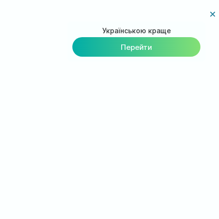
Українською краще
Перейти
Загрузи приложение на
смартфон
Вы можете видеть свою карту пациента с
вашего мобильного
Просмотр графика назначений лечащего врача
Результаты ваших анализов и рекомендации
врача всегда под рукой