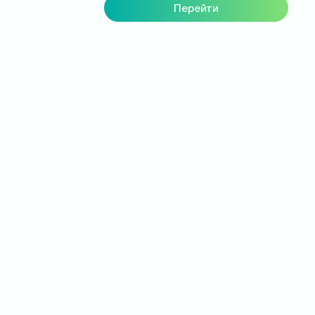
Перейти
Загрузи приложение на
смартфон
Вы можете видеть свою карту пациента с
вашего мобильного
Просмотр графика назначений лечащего врача
Результаты ваших анализов и рекомендации
врача всегда под рукой
Возможность записаться онлайн к специалисту