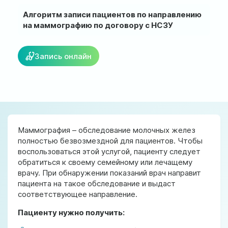
ул. Соборная, 128/1, г. Ирпень
Алгоритм записи пациентов по направлению
на маммографию по договору с НСЗУ
Мы работаем:
Пн-Пт: 8:00-19:00
Сб: 8:00-18:00
Запись онлайн
Вс: 9:00-17:00
official@test.test.vesta-med.com
Маммография – обследование молочных желез
Мы в соц. сетях
полностью безвозмездной для пациентов. Чтобы
воспользоваться этой услугой, пациенту следует
обратиться к своему семейному или лечащему
врачу. При обнаружении показаний врач направит
пациента на такое обследование и выдаст
соответствующее направление.
Пациенту нужно получить: