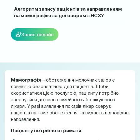
м. Ірпінь, вул. Соборна, 128/1
Алгоритм запису пацієнтів за направленням
на мамографію за договором з НСЗУ
Ми працюємо:
Пн-Пт: 8:00-19:00
Сб: 08:00-18:00
Запис онлайн
Нд: 9:00-17:00
official@test.test.vesta-med.com
Мамографія
– обстеження молочних залоз є
Ми в соц. мережах
повністю безоплатною для пацієнтів. Щоби
скористатися цією послугою, пацієнту потрібно
звернутися до свого сімейного або лікуючого
лікаря. У разі виявлення показів лікар скерує
пацієнта на таке обстеження та видасть відповідне
направлення.
Пацієнту потрібно отримати: