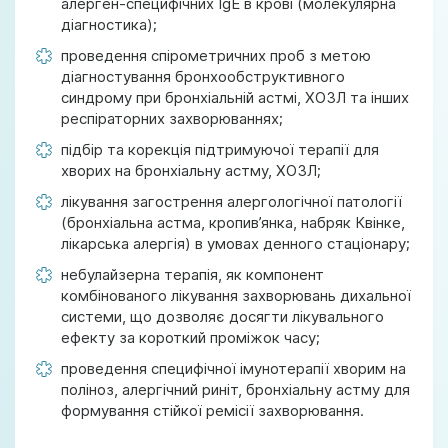
алерген-специфічних IgE в крові (молекулярна
діагностика);
проведення спiрометричних проб з метою
діагностування бронхообструктивного
синдрому при бронхіальній астмі, ХОЗЛ та інших
респіраторних захворюваннях;
підбір та корекція підтримуючої терапії для
хворих на бронхіальну астму, ХОЗЛ;
лікування загострення алергологічної патології
(бронхіальна астма, кропив’янка, набряк Квінке,
лікарська алергія) в умовах денного стаціонару;
небулайзерна терапія, як компонент
комбінованого лікування захворювань дихальної
системи, що дозволяє досягти лікувального
ефекту за короткий проміжок часу;
проведення специфічної імунотерапії хворим на
поліноз, алергічний риніт, бронхіальну астму для
формування стійкої ремісії захворювання.