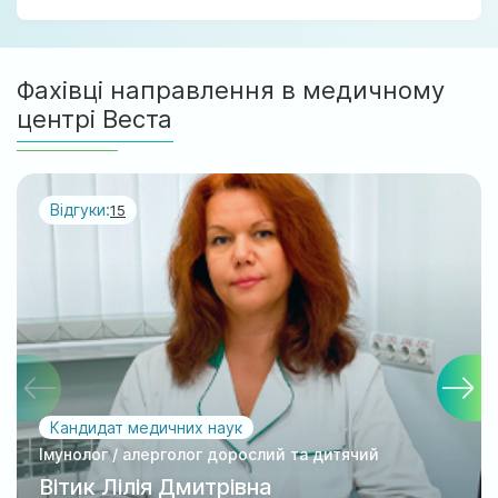
Фахівці направлення в медичному
центрі Веста
Відгуки:
15
Кандидат медичних наук
Імунолог / алерголог дорослий та дитячий
Вітик Лілія Дмитрівна