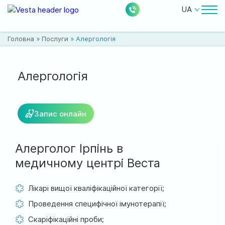
UA
Лікарі
Головна
»
Послуги
»
Алергологія
Ціни
Безкоштовні послуги
Алергологія
Про клініку
Запис онлайн
Контакти
Алерголог Ірпінь в
медичному центрі Веста
0
228
Акції
Новини
Відгуки
Лікарі вищої кваліфікаційної категорії;
Проведення специфічної імунотерапії;
Місцезнаходження:
Скаріфікаційні проби;