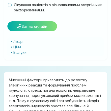
м. Ірпінь, вул. Соборна, 128/1
Лікування пацієнтів з різноплановими алергічними
захворюваннями.
Ми працюємо:
Пн-Пт: 8:00-19:00
Сб: 08:00-18:00
Запис онлайн
Нд: 9:00-17:00
Лікарі
Ціни
official@test.test.vesta-med.com
Відгуки
Ми в соц. мережах
Множинні фактори призводять до розвитку
алергічних реакцій та формування проблем
імунології: стреси, погана екологія, неправильне
харчування, нерегульований прийом медикаментів і
т. д. Тому в сучасному світі затребуваність лікарів
алергологів-імунологів зростає все більше й