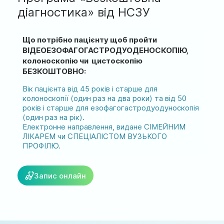
м. Ірпінь, вул. Соборна, 128/1
діагностика» від НСЗУ
Ми працюємо:
Що потрібно пацієнту щоб пройти
Пн-Пт: 8:00-19:00
ВІДЕОЕЗОФАГОГАСТРОДУОДЕНОСКОПІЮ,
Сб: 08:00-18:00
Нд: 9:00-17:00
колоноскопію чи цистоскопію
БЕЗКОШТОВНО:
Вік пацієнта від 45 років і старше для
колоноскопії (один раз на два роки) та від 50
official@test.test.vesta-med.com
років і старше для езофагогастродуодуноскопія
(один раз на рік).
Електронне направлення, видане СІМЕЙНИМ
ЛІКАРЕМ чи СПЕЦІАЛІСТОМ ВУЗЬКОГО
Ми в соц. мережах
ПРОФІЛЮ.
Запис онлайн