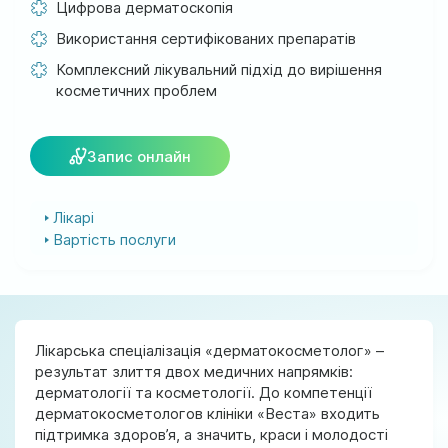
Цифрова дерматоскопія
м. Ірпінь, вул. Соборна, 128/1
Використання сертифікованих препаратів
Ми працюємо:
Комплексний лікувальний підхід до вирішення
Пн-Пт: 8:00-19:00
косметичних проблем
Сб: 08:00-18:00
Нд: 9:00-17:00
Запис онлайн
official@test.test.vesta-med.com
Лікарі
Вартість послуги
Ми в соц. мережах
Лікарська спеціалізація «дерматокосметолог» –
результат злиття двох медичних напрямків:
дерматології та косметології. До компетенції
дерматокосметологов клініки «Веста» входить
підтримка здоров’я, а значить, краси і молодості