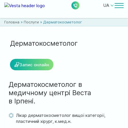
UA
Лікарі
Головна
»
Послуги
»
Дерматокосметолог
Ціни
Безкоштовні послуги
Дерматокосметолог
Про клініку
Запис онлайн
Контакти
Дерматокосметолог в
медичному центрі Веста
в Ірпені.
0
228
Акції
Новини
Відгуки
Лікар дерматокосметолог вищої категорії,
пластичний хірург, к.мед.н.
Місцезнаходження: