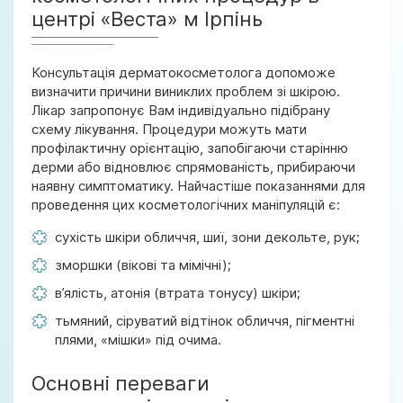
центрі «Веста» м Ірпінь
Консультація дерматокосметолога допоможе
визначити причини виниклих проблем зі шкірою.
Лікар запропонує Вам індивідуально підібрану
схему лікування. Процедури можуть мати
профілактичну орієнтацію, запобігаючи старінню
дерми або відновлює спрямованість, прибираючи
наявну симптоматику. Найчастіше показаннями для
проведення цих косметологічних маніпуляцій є:
сухість шкіри обличчя, шиї, зони декольте, рук;
зморшки (вікові та мімічні);
в’ялість, атонія (втрата тонусу) шкіри;
тьмяний, сіруватий відтінок обличчя, пігментні
плями, «мішки» під очима.
Основні переваги