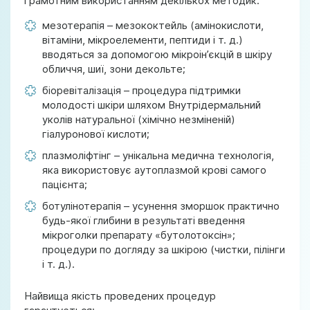
грамотним використанням декількох методик:
мезотерапія – мезококтейль (амінокислоти,
вітаміни, мікроелементи, пептиди і т. д.)
вводяться за допомогою мікроін’єкцій в шкіру
обличчя, шиї, зони декольте;
біоревіталізація – процедура підтримки
молодості шкіри шляхом Внутрідермальний
уколів натуральної (хімічно незміненій)
гіалуронової кислоти;
плазмоліфтінг – унікальна медична технологія,
яка використовує аутоплазмой крові самого
пацієнта;
ботулінотерапія – усунення зморшок практично
будь-якої глибини в результаті введення
мікроголки препарату «бутолотоксін»;
процедури по догляду за шкірою (чистки, пілінги
і т. д.).
Найвища якість проведених процедур