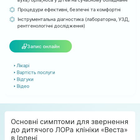
м. Ірпінь, вул. Соборна, 128/1
Процедури ефективні, безпечні та комфортні
Ми працюємо:
Інструментальна діагностика (лабораторна, УЗД,
Пн-Пт: 8:00-19:00
рентгенологічні дослідження)
Сб: 08:00-18:00
Нд: 9:00-17:00
Запис онлайн
official@test.test.vesta-med.com
Лікарі
Вартість послуги
Відгуки
Ми в соц. мережах
Відео
Основні симптоми для звернення
до дитячого ЛОРа клініки «Веста»
в Ірпені