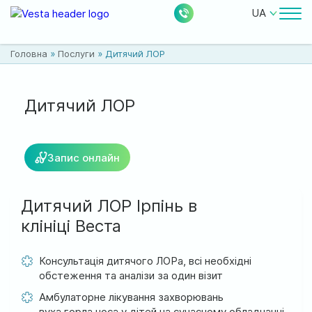
UA
Лікарі
Головна
»
Послуги
»
Дитячий ЛОР
Ціни
Безкоштовні послуги
Дитячий ЛОР
Про клініку
Запис онлайн
Контакти
Дитячий ЛОР Ірпінь в
клініці Веста
0
228
Акції
Новини
Відгуки
Консультація дитячого ЛОРа, всі необхідні
обстеження та аналізи за один візит
Амбулаторне лікування захворювань
Місцезнаходження:
вуха,горла,носа у дітей на сучасному обладнанні