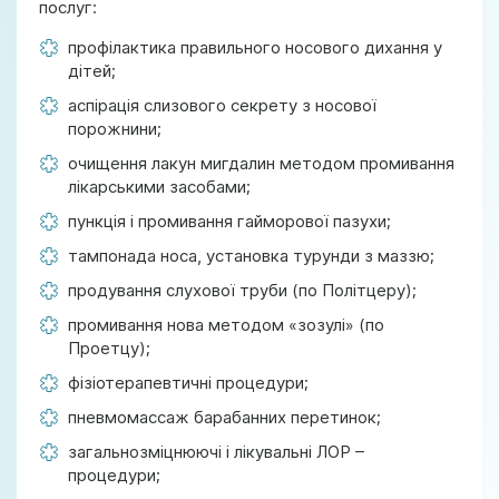
послуг:
профілактика правильного носового дихання у
дітей;
аспірація слизового секрету з носової
порожнини;
очищення лакун мигдалин методом промивання
лікарськими засобами;
пункція і промивання гайморової пазухи;
тампонада носа, установка турунди з маззю;
продування слухової труби (по Політцеру);
промивання нова методом «зозулі» (по
Проетцу);
фізіотерапевтичні процедури;
пневмомассаж барабанних перетинок;
загальнозміцнюючі і лікувальні ЛОР –
процедури;