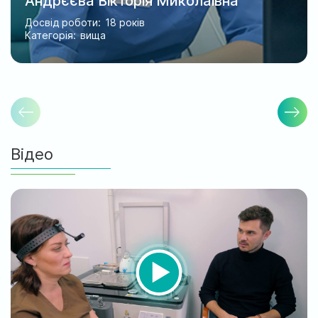
Андрєєва Вікторія Миколаївна
Досвід роботи:
18 років
Категорія:
вища
Відео