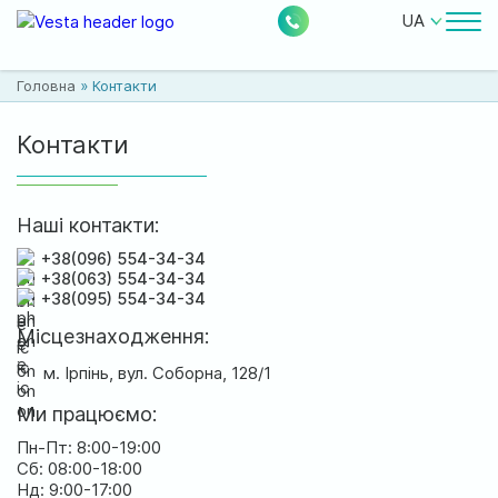
UA
Лікарі
Головна
»
Контакти
Ціни
Контакти
Безкоштовні послуги
Про клініку
Наші контакти:
+38(096) 554-34-34
Контакти
+38(063) 554-34-34
+38(095) 554-34-34
Місцезнаходження:
м. Ірпінь, вул. Соборна, 128/1
0
228
Акції
Новини
Відгуки
Ми працюємо:
Пн-Пт: 8:00-19:00
Сб: 08:00-18:00
Місцезнаходження:
Нд: 9:00-17:00