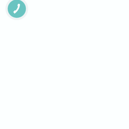
КНОПКА
ЗВ'ЯЗКУ
Завантаж додаток на смартфон