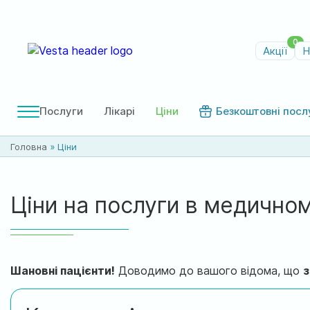
0
Акції
Н
Послуги
Лікарі
Ціни
Безкоштовні посл
Головна
»
Ціни
Ціни на послуги в медичному
Шановні пацієнти!
Доводимо до вашого відома, що
з