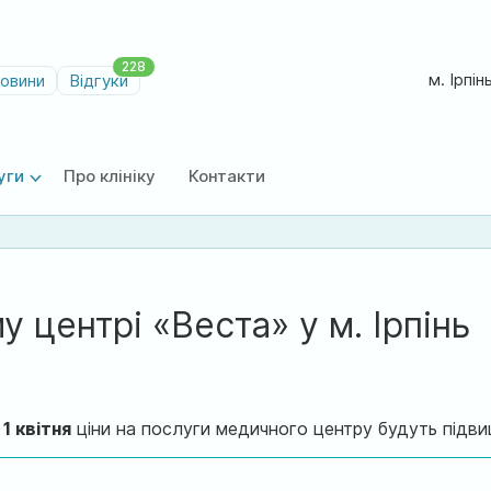
228
м. Ірпін
овини
Відгуки
уги
Про клініку
Контакти
 центрі «Веста» у м. Ірпінь
 1 квітня
ціни на послуги медичного центру будуть підвище