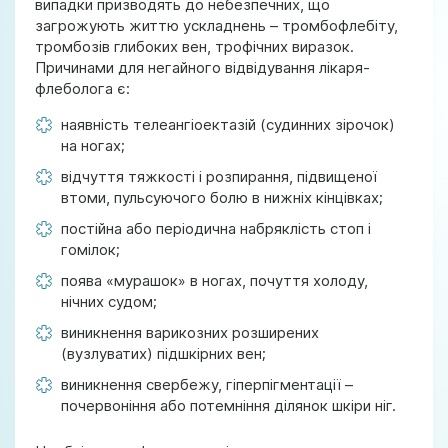
випадки призводять до небезпечних, що
загрожують життю ускладнень – тромбофлебіту,
тромбозів глибоких вен, трофічних виразок.
Причинами для негайного відвідування лікаря-
флеболога є:
наявність телеангіоектазій (судинних зірочок)
на ногах;
відчуття тяжкості і розпирання, підвищеної
втоми, пульсуючого болю в нижніх кінцівках;
постійна або періодична набряклість стоп і
гомілок;
поява «мурашок» в ногах, почуття холоду,
нічних судом;
виникнення варикозних розширених
(вузлуватих) підшкірних вен;
виникнення свербежу, гіперпігментації –
почервоніння або потемніння ділянок шкіри ніг.