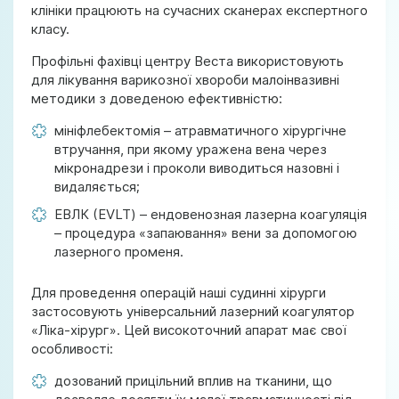
клініки працюють на сучасних сканерах експертного
класу.
Профільні фахівці центру Веста використовують
для лікування варикозної хвороби малоінвазивні
методики з доведеною ефективністю:
мініфлебектомія – атравматичного хірургічне
втручання, при якому уражена вена через
мікронадрези і проколи виводиться назовні і
видаляється;
ЕВЛК (EVLT) – ендовенозная лазерна коагуляція
– процедура «запаювання» вени за допомогою
лазерного променя.
Для проведення операцій наші судинні хірурги
застосовують універсальний лазерний коагулятор
«Ліка-хірург». Цей високоточний апарат має свої
особливості:
дозований прицільний вплив на тканини, що