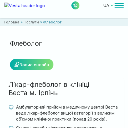
UA
Лікарі
Головна
»
Послуги
»
Флеболог
Ціни
Безкоштовні послуги
Флеболог
Про клініку
Запис онлайн
Контакти
Лікар-флеболог в клініці
Веста м. Ірпінь
0
228
Акції
Новини
Відгуки
Амбулаторний прийом в медичному центрі Веста
веде лікар-флеболог вищої категорії з великим
об’ємом клінічної практики (понад 20 років).
Місцезнаходження:
Сучасні засоби діагностики дозволяють з