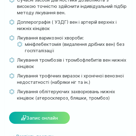
м. Ірпінь, вул. Соборна, 128/1
високою точністю здійснити індивідуальний підбір
методу лікування вен.
Ми працюємо:
Доплерографія ( УЗДГ) вен і артерій верхніх і
Пн-Пт: 8:00-19:00
нижніх кінцівок
Сб: 08:00-18:00
Нд: 9:00-17:00
Лікування варикозної хвороби:
мініфлебектомія (видалення дрібних вен) без
госпіталізації
Лікування тромбозів і тромбофлебитів вен нижніх
official@test.test.vesta-med.com
кінцівок
Лікування трофічних виразок і хронічної венозної
недостатності (набряки ніг та ін.)
Ми в соц. мережах
Лікування облітеруючих захворювань нижніх
кінцівок (атеросклероз, бляшки, тромбоз)
Запис онлайн