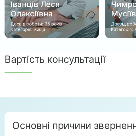
Іванців Леся
Чимро
Олексіївна
Мусії
Досвід роботи:
35 рокiв
Досвід роб
Категорія:
вища
Категорія:
Вартість консультації
Основні причини звернен