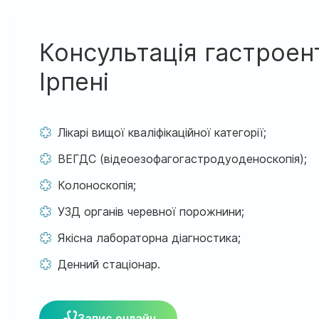
Консультація гастроент
Ірпені
Лікарі вищої кваліфікаційної категорії;
ВЕГДС (відеоезофагогастродуоденоскопія);
Колоноскопія;
УЗД органів черевної порожнини;
Якісна лабораторна діагностика;
Денний стаціонар.
Запис онлайн