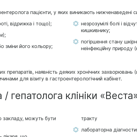
нтеролога пацієнти, у яких виникають нижченаведені с
роті, відрижка і тощо);
незрозумілі болі і відч
кишкивнику;
м);
погіршення стану шкірн
бо зміни його кольору;
неінфекційну природу (
х препаратів, наявність деяких хронічних захворювань (ц
чинами для візиту в гастроентерологічний кабінет.
/ гепатолога клініки «Веста» 
го закладу, можуть бути
тракту
лабораторна діагности
 лікаря, що