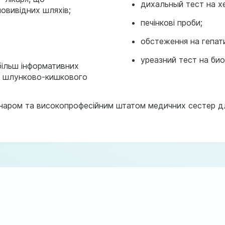
дихальный тест на хе
човивідних шляхів;
печінкові проби;
обстеження на гепат
уреазний тест на био
більш інформативних
ни шлунково-кишкового
онаром та високопрофесійним штатом медичних сестер дл