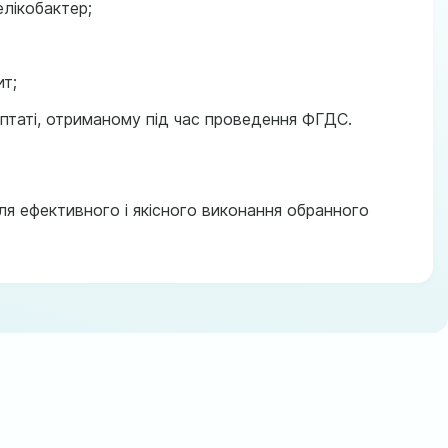
лiкобактер;
ит;
птатi, отриманому під час проведення ФГДС.
я ефективного і якісного виконання обранного