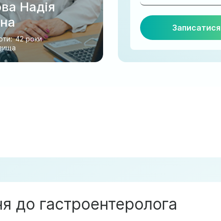
ва Надія
вна
оти:
42 роки
вища
ня до гастроентеролога