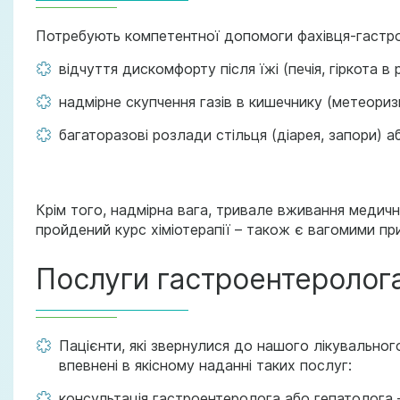
Потребують компетентної допомоги фахівця-гастрое
відчуття дискомфорту після їжі (печія, гіркота в 
надмірне скупчення газів в кишечнику (метеориз
багаторазові розлади стільця (діарея, запори) а
Крім того, надмірна вага, тривале вживання медични
пройдений курс хіміотерапії – також є вагомими при
Послуги гастроентеролога 
Пацієнти, які звернулися до нашого лікувально
впевнені в якісному наданні таких послуг:
консультація гастроентеролога або гепатолога –