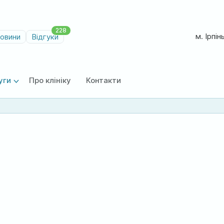
228
м. Ірпін
овини
Відгуки
уги
Про клініку
Контакти