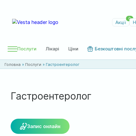
0
Акції
Н
Послуги
Лікарі
Ціни
Безкоштовні посл
Головна
»
Послуги
»
Гастроентеролог
Гастроентеролог
Запис онлайн