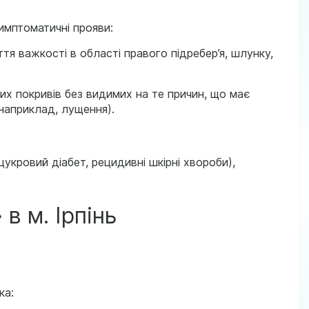
имптоматичні прояви:
уття важкості в області правого підребер’я, шлунку,
их покривів без видимих на те причин, що має
наприклад, лущення).
укровий діабет, рецидивні шкірні хвороби),
в м. Ірпінь
ка: