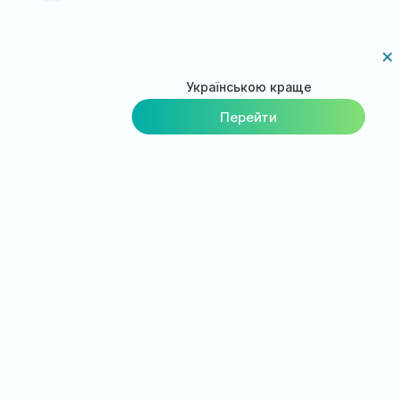
Українською краще
Перейти
Загрузи приложение на
смартфон
Вы можете видеть свою карту пациента с
вашего мобильного
Просмотр графика назначений лечащего врача