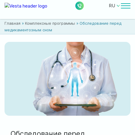
RU
Врачи
Главная
»
Комплексные программы
»
Обследование перед
Цены
медикаментозным сном
Бесплатные услуги
О клинике
Контакты
0
224
Акции
Новости
Отзывы
Расположение:
Обследование перед