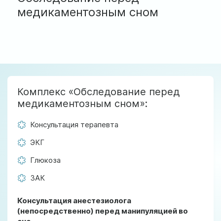
ул. Соборная, 128/1, г. Ирпень
медикаментозным сном
Мы работаем:
Пн-Пт: 8:00-19:00
Сб: 8:00-18:00
Вс: 9:00-17:00
Комплекс «Обследование перед
official@test.test.vesta-med.com
медикаментозным сном»:
Консультация терапевта
Мы в соц. сетях
ЭКГ
Глюкоза
ЗАК
Консультация анестезиолога
(непосредственно) перед манипуляцией во