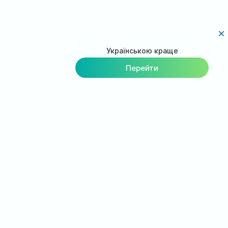
Українською краще
Перейти
Загрузи приложение на
смартфон
Вы можете видеть свою карту пациента с
вашего мобильного
Просмотр графика назначений лечащего врача