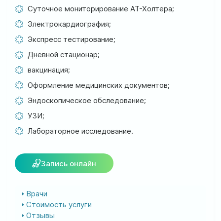
ул. Соборная, 128/1, г. Ирпень
Суточное мониторирование АТ-Холтера;
Электрокардиография;
Мы работаем:
Экспресс тестирование;
Пн-Пт: 8:00-19:00
Сб: 8:00-18:00
Дневной стационар;
Вс: 9:00-17:00
вакцинация;
Оформление медицинских документов;
official@test.test.vesta-med.com
Эндоскопическое обследование;
УЗИ;
Лабораторное исследование.
Мы в соц. сетях
Запись онлайн
Врачи
Стоимость услуги
Отзывы