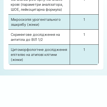
кровi (параметри аналізатора,
ШОЕ, лейкоцитарна формула)
Мікроскопія урогенітального
1
зішкрябу (жінки)
Скринінгове дослідження на
1
антитіла до ВІЛ 1/2
Цитоморфологічне дослідження
1
епітелію на атипові клітини
(жінки)