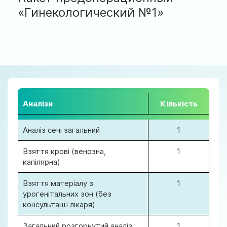
ул. Соборная, 128/1, г. Ирпень
«Гинекологический №1»
Мы работаем:
Пн-Пт: 8:00-19:00
Сб: 8:00-18:00
Вс: 9:00-17:00
official@test.test.vesta-med.com
Аналізи
Кількість
Аналіз сечі загальний
1
Мы в соц. сетях
Взяття крові (венозна,
1
капілярна)
Взяття матеріалу з
1
урогенітальних зон (без
консультації лікаря)
Загальний розгорнутий аналiз
1