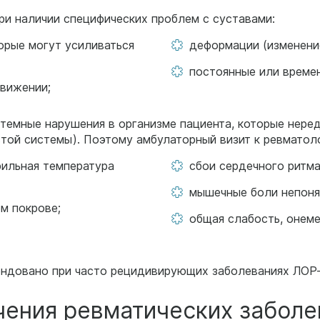
ри наличии специфических проблем с суставами:
орые могут усиливаться
деформации (изменени
постоянные или време
движении;
темные нарушения в организме пациента, которые нере
стой системы). Поэтому амбулаторный визит к ревматол
рильная температура
сбои сердечного ритма
мышечные боли непоня
м покрове;
общая слабость, онеме
довано при часто рецидивирующих заболеваниях ЛОР-орг
чения ревматических заболе