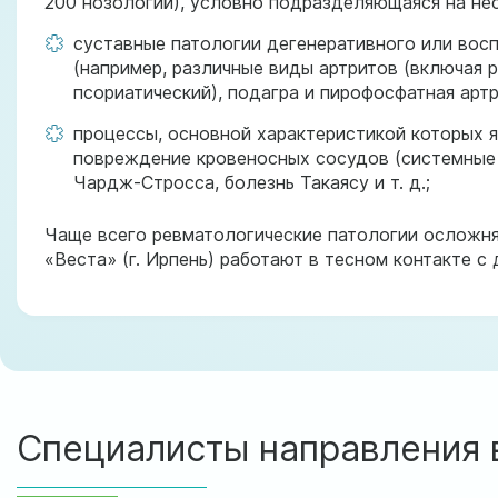
200 нозологий), условно подразделяющаяся на нес
суставные патологии дегенеративного или вос
(например, различные виды артритов (включая 
псориатический), подагра и пирофосфатная артр
процессы, основной характеристикой которых я
повреждение кровеносных сосудов (системные
Чардж-Стросса, болезнь Такаясу и т. д.;
Чаще всего ревматологические патологии осложня
«Веста» (г. Ирпень) работают в тесном контакте с
Специалисты направления 