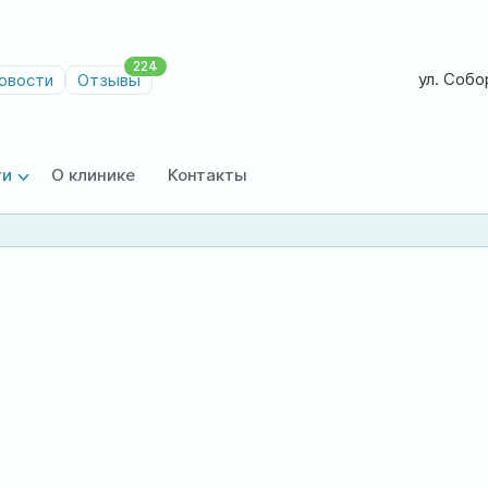
224
ул. Собор
овости
Отзывы
ги
О клинике
Контакты