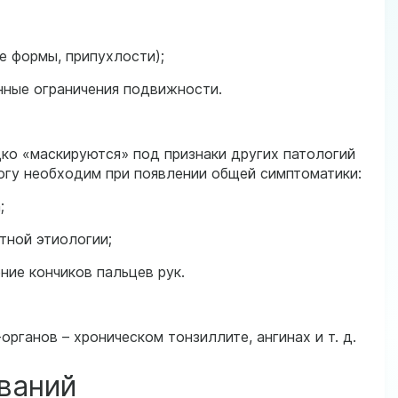
е формы, припухлости);
нные ограничения подвижности.
дко «маскируются» под признаки других патологий
огу необходим при появлении общей симптоматики:
;
тной этиологии;
ние кончиков пальцев рук.
анов – хроническом тонзиллите, ангинах и т. д.
ваний