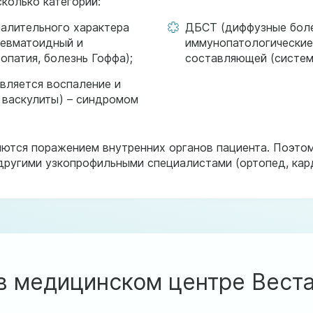
колько категорий:
палительного характера
ДБСТ (диффузные боле
ревматоидный и
иммунопатологические
опатия, болезнь Гоффа);
составляющей (системн
вляется воспаление и
 васкулиты) – синдромом
ются поражением внутренних органов пациента. Поэто
 другими узкопрофильными специалистами (ортопед, карди
в медицинском центре Вест