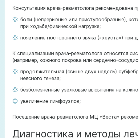
Консультация врача-ревматолога рекомендована п
боли (непрерывные или приступообразные), кот
при ходьбе/физической нагрузке;
появление постороннего звука («хруста») при 
К специализации врача-ревматолога относятся сис
(например, кожного покрова или сердечно-сосуди
продолжительная (свыше двух недель) субфеб
неясного генеза;
безболезненные узелковые высыпания на кожно
увеличение лимфоузлов;
Посещение врача-ревматолога МЦ «Веста» рекомен
Диагностика и методы ле