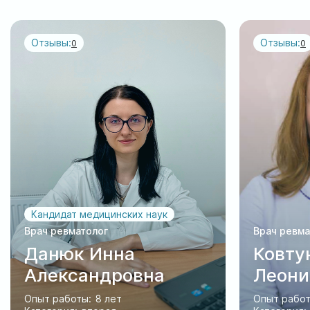
Отзывы:
Отзывы:
0
0
Кандидат медицинских наук
Врач ревматолог
Врач ревма
Данюк Инна
Ковту
Александровна
Леони
Опыт работы:
8 лет
Опыт работ