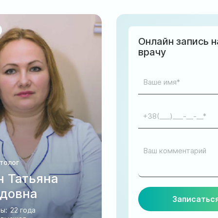
Онлайн запись н
врачу
толог
н Татьяна
довна
ы:
22 года