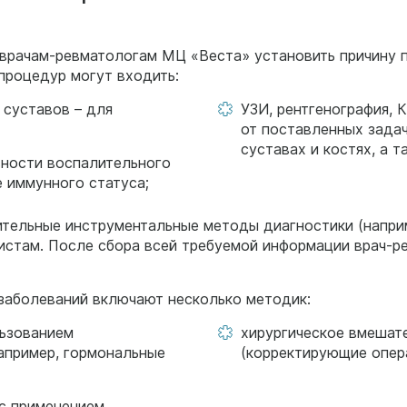
врачам-ревматологам МЦ «Веста» установить причину па
процедур могут входить:
 суставов – для
УЗИ, рентгенография, 
от поставленных задач
суставах и костях, а 
вности воспалительного
 иммунного статуса;
тельные инструментальные методы диагностики (наприм
стам. После сбора всей требуемой информации врач-р
заболеваний включают несколько методик:
льзованием
хирургическое вмешате
апример, гормональные
(корректирующие опера
 с применением