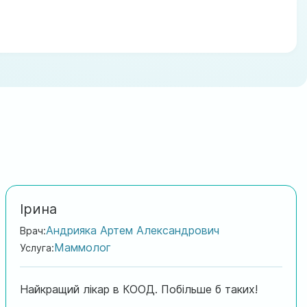
Ірина
Андрияка Артем Александрович
Врач:
Маммолог
Услуга:
Найкращий лікар в КООД. Побільше б таких!