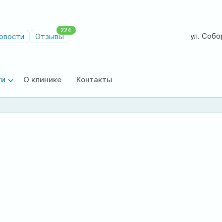
224
ул. Собор
овости
Отзывы
ги
О клинике
Контакты