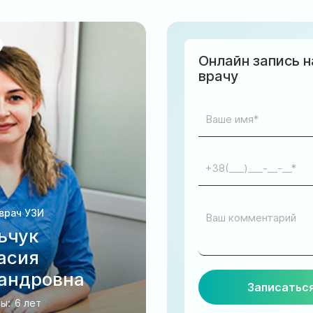
Онлайн запись н
врачу
врач УЗИ
ьчук
асия
андровна
ы:
6 лет