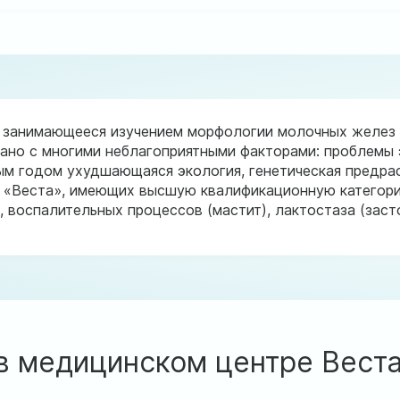
 занимающееся изучением морфологии молочных желез 
зано с многими неблагоприятными факторами: проблемы
дым годом ухудшающаяся экология, генетическая предр
 «Веста», имеющих высшую квалификационную категорию
 воспалительных процессов (мастит), лактостаза (зас
в медицинском центре Вест