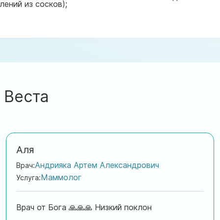
лений из сосков);
 Веста
Аля
Андрияка Артем Александрович
Врач:
Маммолог
Услуга:
Врач от Бога 🙏🙏🙏 Низкий поклон