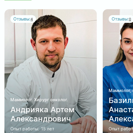
Отзывы:
Отзывы:
4
0
Маммолог, 
Базил
Маммолог. Хирург онколог.
Андрияка Артем
Анаст
Александрович
Алекс
Опыт работы:
15 лет
Опыт работ