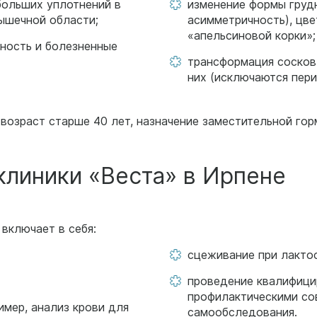
больших уплотнений в
изменение формы груд
мышечной области;
асимметричность), цве
«апельсиновой корки»;
ьность и болезненные
трансформация сосков 
них (исключаются пери
возраст старше 40 лет, назначение заместительной го
клиники «Веста» в Ирпене
включает в себя:
сцеживание при лактос
проведение квалифици
профилактическими со
мер, анализ крови для
самообследования.