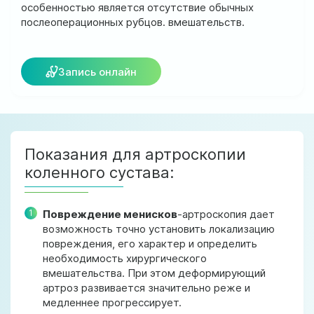
особенностью является отсутствие обычных
ул. Соборная, 128/1, г. Ирпень
послеоперационных рубцов. вмешательств.
Мы работаем:
Пн-Пт: 8:00-19:00
Сб: 8:00-18:00
Запись онлайн
Вс: 9:00-17:00
official@test.test.vesta-med.com
Показания для артроскопии
коленного сустава:
Мы в соц. сетях
Повреждение менисков
-артроскопия дает
возможность точно установить локализацию
повреждения, его характер и определить
необходимость хирургического
вмешательства. При этом деформирующий
артроз развивается значительно реже и
медленнее прогрессирует.