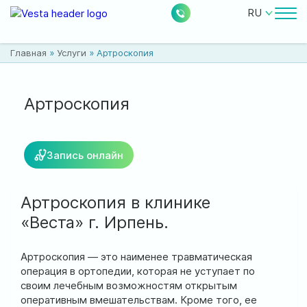
RU
Врачи
Главная
»
Услуги
»
Артроскопия
Цены
Бесплатные услуги
Артроскопия
О клинике
Запись онлайн
Контакты
Артроскопия в клинике
«Веста» г. Ирпень.
0
224
Акции
Новости
Отзывы
Артроскопия — это наименее травматическая
операция в ортопедии, которая не уступает по
своим лечебным возможностям открытым
Расположение:
оперативным вмешательствам. Кроме того, ее