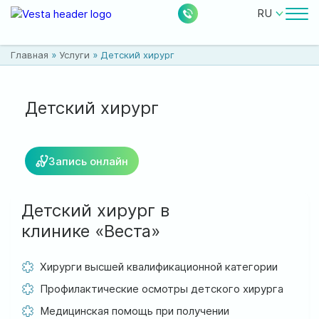
RU
Врачи
Главная
»
Услуги
»
Детский хирург
Цены
Бесплатные услуги
Детский хирург
О клинике
Запись онлайн
Контакты
Детский хирург в
клинике «Веста»
0
224
Акции
Новости
Отзывы
Хирурги высшей квалификационной категории
Профилактические осмотры детского хирурга
Расположение:
Медицинская помощь при получении