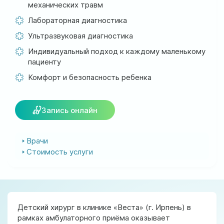
механических травм
ул. Соборная, 128/1, г. Ирпень
Лабораторная диагностика
Мы работаем:
Ультразвуковая диагностика
Пн-Пт: 8:00-19:00
Сб: 8:00-18:00
Индивидуальный подход к каждому маленькому
Вс: 9:00-17:00
пациенту
Комфорт и безопасность ребенка
official@test.test.vesta-med.com
Запись онлайн
Мы в соц. сетях
Врачи
Стоимость услуги
Детский хирург в клинике «Веста» (г. Ирпень) в
рамках амбулаторного приёма оказывает