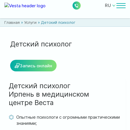
RU
Врачи
Главная
»
Услуги
»
Детский психолог
Цены
Бесплатные услуги
Детский психолог
О клинике
Запись онлайн
Контакты
Детский психолог
Ирпень в медицинском
центре Веста
0
224
Акции
Новости
Отзывы
Опытные психологи с огромными практическими
знаниями;
Расположение: