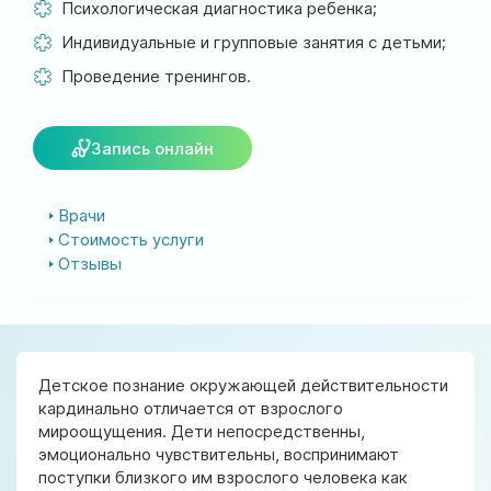
Психологическая диагностика ребенка;
ул. Соборная, 128/1, г. Ирпень
Индивидуальные и групповые занятия с детьми;
Мы работаем:
Проведение тренингов.
Пн-Пт: 8:00-19:00
Сб: 8:00-18:00
Вс: 9:00-17:00
Запись онлайн
Врачи
official@test.test.vesta-med.com
Стоимость услуги
Отзывы
Мы в соц. сетях
Детское познание окружающей действительности
кардинально отличается от взрослого
мироощущения. Дети непосредственны,
эмоционально чувствительны, воспринимают
поступки близкого им взрослого человека как