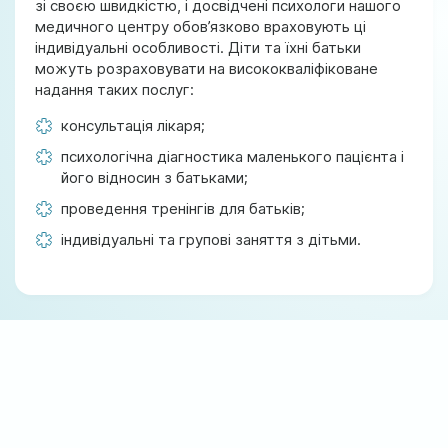
зі своєю швидкістю, і досвідчені психологи нашого
медичного центру обов’язково враховують ці
індивідуальні особливості. Діти та їхні батьки
можуть розраховувати на висококваліфіковане
надання таких послуг:
консультація лікаря;
психологічна діагностика маленького пацієнта і
його відносин з батьками;
проведення тренінгів для батьків;
індивідуальні та групові заняття з дітьми.