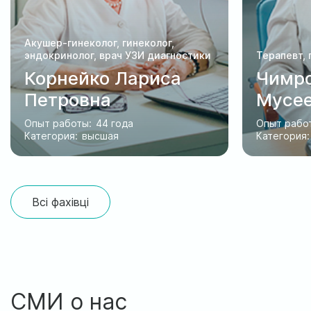
Акушер-гинеколог, гинеколог,
эндокринолог, врач УЗИ диагностики
Терапевт, 
Корнейко Лариса
Чимр
Петровна
Мусе
Опыт работы:
44 года
Опыт рабо
Категория:
высшая
Категория:
Всі фахівці
СМИ о нас