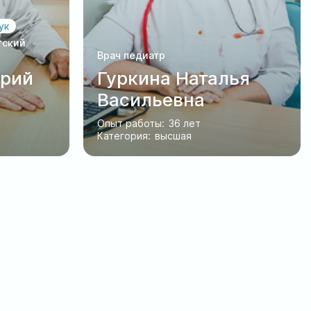
ук
тский
Врач педиатр
рий
Гуркина Наталья
ч
Васильевна
Опыт работы:
36 лет
Категория:
высшая