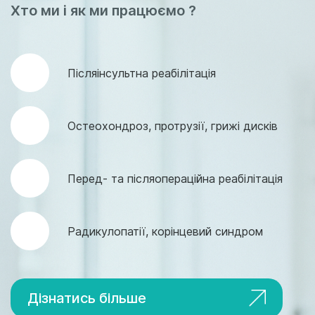
Хто ми і як ми працюємо ?
Післяінсультна реабілітація
Остеохондроз, протрузії, грижі дисків
Перед- та післяопераційна реабілітація
Радикулопатії, корінцевий синдром
Дізнатись більше