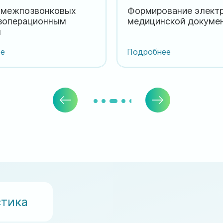
 межпозвонковых
Формирование элект
зоперационным
медицинской докуме
м
е
Подробнее
стика