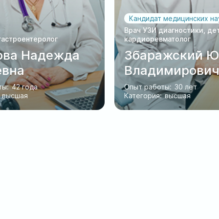
Кандидат медицинских на
Врач УЗИ диагностики, де
гастроентеролог
кардиоревматолог
ова Надежда
Збаражский Ю
евна
Владимирови
ты:
42 года
Опыт работы:
30 лет
высшая
Категория:
высшая