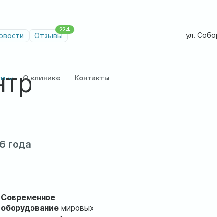
224
ул. Собор
овости
Отзывы
нтр
ги
О клинике
Контакты
6 года
Современное
оборудование
мировых