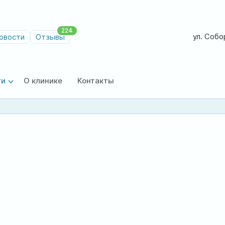
224
ул. Собор
овости
Отзывы
ги
О клинике
Контакты