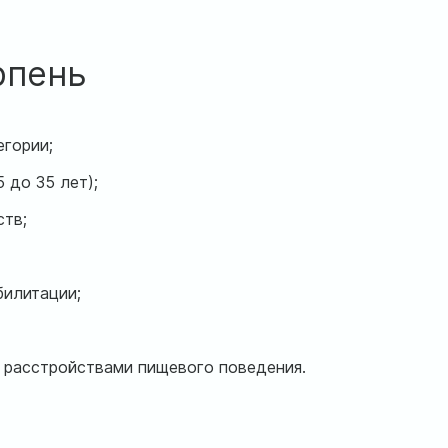
рпень
егории;
 до 35 лет);
ств;
билитации;
, расстройствами пищевого поведения.