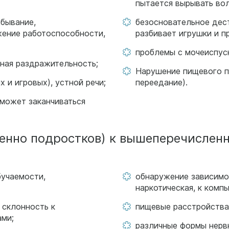
пытается вырывать воло
бывание,
безосновательное дест
жение работоспособности,
разбивает игрушки и пр
проблемы с мочеиспуск
нная раздражительность;
Нарушение пищевого п
 и игровых), устной речи;
переедание).
 может заканчиваться
бенно подростков) к вышеперечислен
бучаемости,
обнаружение зависимос
наркотическая, к комп
 склонность к
пищевые расстройства 
ами;
различные формы нервн