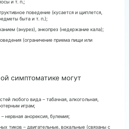
сы и т. п.;
руктивное поведение (кусается и щиплется,
едметы быта и т. п.);
анием (энурез), энкопрез (недержание кала);
оведения (ограничение приема пищи или
ной симптоматике могут
тей любого вида – табачная, алкогольная,
ьютерным играм;
– нервная анорексия, булемия;
ых тиков – двигательные, вокальные (связаны с