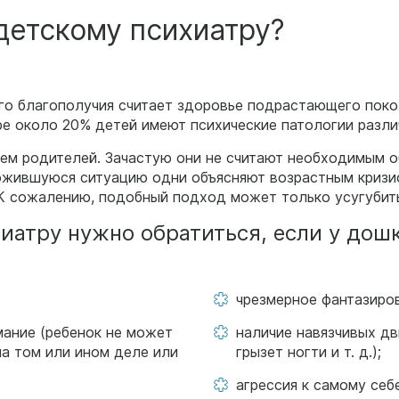
детскому психиатру?
о благополучия считает здоровье подрастающего покол
ре около 20% детей имеют психические патологии разли
ем родителей. Зачастую они не считают необходимым о
ложившуюся ситуацию одни объясняют возрастным кризис
 К сожалению, подобный подход может только усугубит
хиатру нужно обратиться, если у до
чрезмерное фантазиров
ание (ребенок не может
наличие навязчивых дв
на том или ином деле или
грызет ногти и т. д.);
агрессия к самому себе