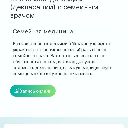
ул. Соборная, 128/1, г. Ирпень
(декларации) с семейным
врачом
Мы работаем:
Пн-Пт: 8:00-19:00
Сб: 8:00-18:00
Семейная медицина
Вс: 9:00-17:00
В связи с нововведениями в Украине у каждого
украинца есть возможность выбрать своего
семейного врача. Важно только знать о его
official@test.test.vesta-med.com
обязанностях, о том, как и когда нужно
подписать декларацию, на какую медицинскую
помощь можно и нужно рассчитывать.
Мы в соц. сетях
Запись онлайн