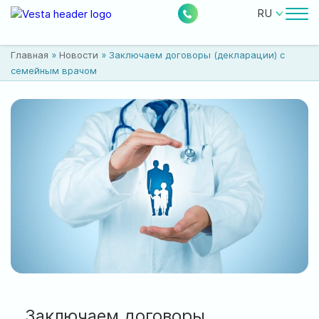
RU
Врачи
Главная
»
Новости
»
Заключаем договоры (декларации) с
Цены
семейным врачом
Бесплатные услуги
О клинике
Контакты
0
224
Акции
Новости
Отзывы
Расположение:
Заключаем договоры