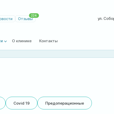
224
ул. Собор
овости
Отзывы
ги
О клинике
Контакты
Covid 19
Предоперационные