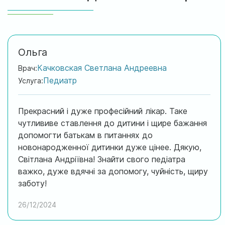
Ольга
Качковская Светлана Андреевна
Врач:
Педиатр
Услуга:
Прекрасний і дуже професійний лікар. Таке
чутлививе ставлення до дитини і щире бажання
допомогти батькам в питаннях до
новонародженної дитинки дуже цінее. Дякую,
Світлана Андріївна! Знайти свого педіатра
важко, дуже вдячні за допомогу, чуйність, щиру
заботу!
26/12/2024