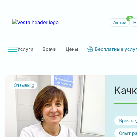
0
Акции
Н
Услуги
Врачи
Цены
Бесплатные услу
Отзывы:
2
Качк
Врач пе
Опыт ра