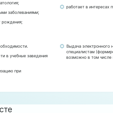
атология;
работает в интересах 
ыми заболеваниями;
т рождения;
еобходимости.
Выдача электронного н
специалистам (формир
ти в учебные заведения
возможно в том числе
изацию при
сте