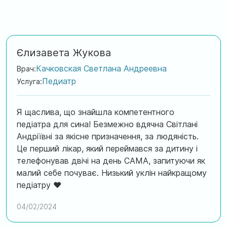
Єлизавета Жукова
Качковская Светлана Андреевна
Врач:
Педиатр
Услуга:
Я щаслива, що знайшла компетентного
педіатра для сина! Безмежно вдячна Світлані
Андріївні за якісне призначення, за людяність.
Це перший лікар, який переймався за дитину і
телефонував двічі на день САМА, запитуючи як
малий себе почуває. Низький уклін найкращому
педіатру ❤️
Обслуговування в клініці теж на вищому рівні.
04/02/2024