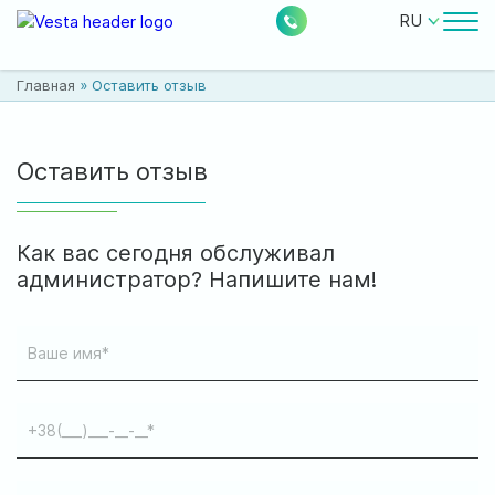
RU
Врачи
Главная
»
Оставить отзыв
Цены
Бесплатные услуги
Оставить отзыв
О клинике
Как вас сегодня обслуживал
Контакты
администратор? Напишите нам!
0
224
Акции
Новости
Отзывы
Расположение: