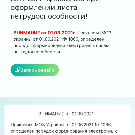
ул. Соборная, 128/1, г. Ирпень
оформлении листа
нетрудоспособности!
Мы работаем:
Пн-Пт: 8:00-19:00
Сб: 8:00-18:00
ВНИМАНИЕ от 01.09.2021г.
Приказом ¦МОЗ
Вс: 9:00-17:00
Украины от 01.06.2021 № 1066, определен
порядок формирования электронных писем
нетрудоспособности.
official@test.test.vesta-med.com
Запись онлайн
Мы в соц. сетях
ВНИМАНИЕ от 01.09.2021г.
Приказом ¦МОЗ Украины от 01.06.2021 № 1066,
определен порядок формирования электронных