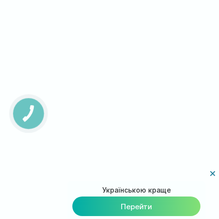
КНОПКА
ЗВ'ЯЗКУ
Українською краще
Перейти