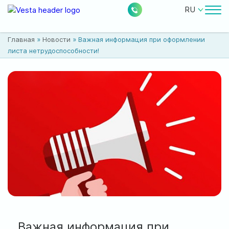
RU
Врачи
Главная
»
Новости
»
Важная информация при оформлении
Цены
листа нетрудоспособности!
Бесплатные услуги
О клинике
Контакты
0
224
Акции
Новости
Отзывы
Расположение:
Важная информация при