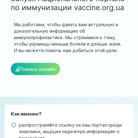
ул. Соборная, 128/1, г. Ирпень
по иммунизации vaccine.org.ua
Мы работаем:
Мы работаем, чтобы давать вам актуальную и
Пн-Пт: 8:00-19:00
доказательную информацию об
Сб: 8:00-18:00
Вс: 9:00-17:00
иммунопрофилактике. Мы стремимся к тому,
чтобы украинцы меньше болели и дольше жили.
И вы можете помочь нам добиться этой цели.
official@test.test.vesta-med.com
Запись онлайн
Мы в соц. сетях
Как именно?
распространяйте ссылку на наш портал среди
знакомых, ищущих надежную информацию о
вакцинации;