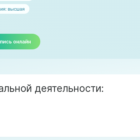
ия:
высшая
пись онлайн
льной деятельности: