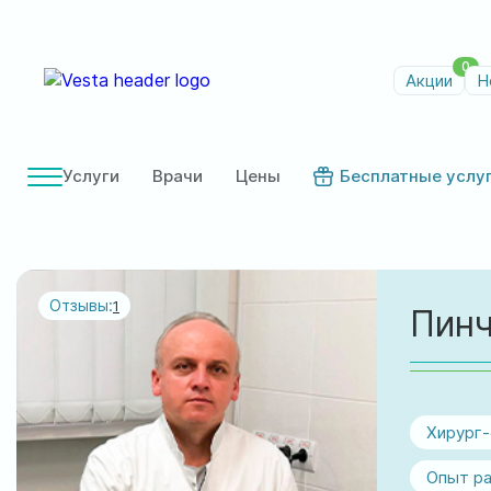
0
Акции
Н
Услуги
Врачи
Цены
Бесплатные услу
Отзывы:
1
Пинч
Хирург
Опыт ра