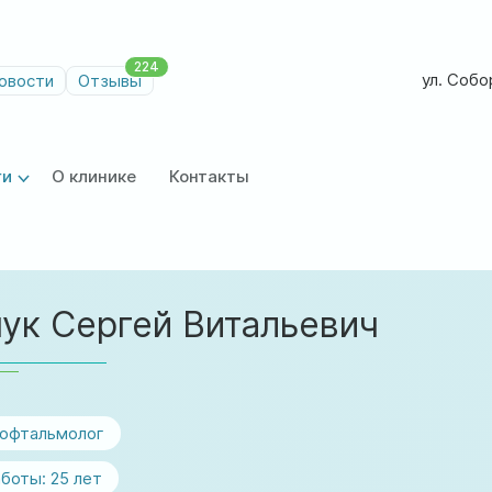
224
ул. Собор
овости
Отзывы
ги
О клинике
Контакты
ук Сергей Витальевич
-офтальмолог
боты:
25 лет