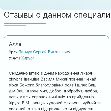
Отзывы о данном специали
Алла
Пинчук Сергей Витальевич
Врач:
Хирург
Услуга:
Сердечно вітаю з днем народження лікаря-
хірурга Іванціва Василя Михайловича! Нехай
зірка Божого благословіння осяє і шлях Ваш, і
дім Ваш, дарує мир, добро, добробут, любов,
успіх у всіх справах-нинішніх та прийдешніх!
Хірург В.М. Іванців-чудовий фахівець, чуйний та
уважний, а така підтримка, коли відчуваєш