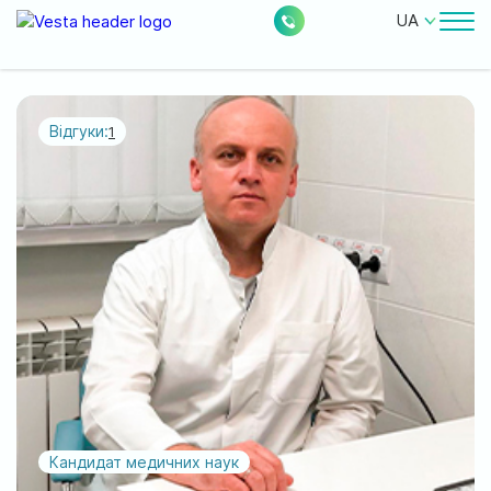
UA
Лікарі
Ціни
Відгуки:
1
Безкоштовні послуги
Про клініку
Контакти
0
228
Акції
Новини
Відгуки
Кандидат медичних наук
Місцезнаходження: