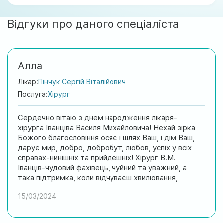
Відгуки про даного спеціаліста
Алла
Лікар:
Пінчук Сергій Віталійович
Послуга:
Хірург
Сердечно вітаю з днем народження лікаря-
хірурга Іванціва Василя Михайловича! Нехай зірка
Божого благословіння осяє і шлях Ваш, і дім Ваш,
дарує мир, добро, добробут, любов, успіх у всіх
справах-нинішніх та прийдешніх! Хірург В.М.
Іванців-чудовий фахівець, чуйний та уважний, а
така підтримка, коли відчуваєш хвилювання,
страх, надзвичайно важлива. У наш час людяність
15/03/2024
та милосердя є магістральними у взаєминах
людина-людина. Сердечно дякую, лікарю, за
Вашу роботу, поради та фахові консультації. З