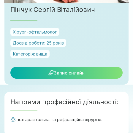
м. Ірпінь, вул. Соборна, 128/1
Пінчук Сергій Віталійович
Ми працюємо:
Пн-Пт: 8:00-19:00
Сб: 08:00-18:00
Хірург-офтальмолог
Нд: 9:00-17:00
Досвід роботи:
25 рокiв
Категорія:
вища
official@test.test.vesta-med.com
Запис онлайн
Ми в соц. мережах
Напрями професійної діяльності:
катарактальна та рефракційна хірургія.