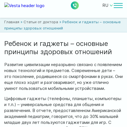
RU
Врачи
Главная
»
Статьи от доктора
»
Ребенок и гаджеты – основные
Цены
принципы здоровых отношений
Бесплатные услуги
Ребенок и гаджеты – основные
принципы здоровых отношений
О клинике
Развитие цивилизации неразрывно связано с появлением
Контакты
новых технологий и предметов. Современные дети –
это поколение, родившееся со смартфонами в руках. Они
еще плохо ходят и разговаривают, но уже отлично
умеют пользоваться мобильными устройствами.
Цифровые гаджеты (телефоны, планшеты, компьютеры
0
224
Акции
Новости
Отзывы
и т.п.) – универсальные средства для общения и
развлечения. В отчете, предоставленном Американской
академией педиатрии, говорится, что до 30% малышей
Расположение:
младше двух лет пользуются гаджетами для игр. С