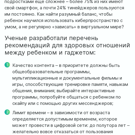
подростками еще сложнее – более 75% из них имеют
ул. Соборная, 128/1, г. Ирпень
свой смартфон, а почти 24% тинейджеров пользуются
им постоянно. Как найти разумный баланс, чтобы
Мы работаем:
ребенок научился использовать киберпространство с
Пн-Пт: 8:00-19:00
умом, а не регулярно «зависать» в виртуальном мире?
Сб: 8:00-18:00
Вс: 9:00-17:00
Ученые разработали перечень
рекомендаций для здоровых отношений
между ребенком и гаджетом:
official@test.test.vesta-med.com
Качество контента – в приоритете должны быть
общеобразовательные программы,
мультипликационные и документальные фильмы и
Мы в соц. сетях
игры, способствующие тренировке памяти, навыкам
общения, внимания; выбирайте интерактивные
программы, попробуйте общаться с ребенком по
скайпу или с помощью других мессенджеров;
Лимит времени – в зависимости от возраста
определяется допустимым временем, которое
может провести в цифровой сети: до полутора лет –
желательно вовсе отказаться от пользования