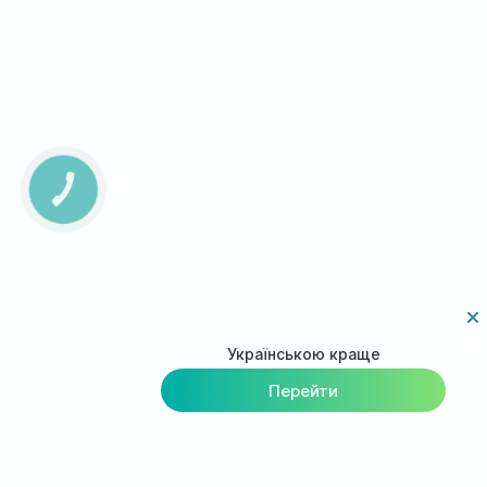
КНОПКА
ЗВ'ЯЗКУ
Українською краще
Перейти