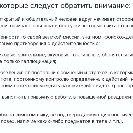
 которые следует обратить внимание:
открытый и общительный человек вдруг начинает сторон
бой; начинает совершать поступки, которые считаются 
нности (о своей великой миссии, знатном происхождении
явные противоречия с действительностью;
уховые, зрительные, вкусовые, тактильные, обонятельны
ле только галлюцинация;
оявлений: от постоянных сомнений и страхов, с которы
тоте, постоянному контролю определенных действий (на
нным нежеланием ездить на каких-либо видах транспорта
 выполнять привычную работу, в повышенной раздражит
обы на симптоматику, не подтверждаемую диагностиче
лове», наличие каких-либо предметов в теле и т.п.).