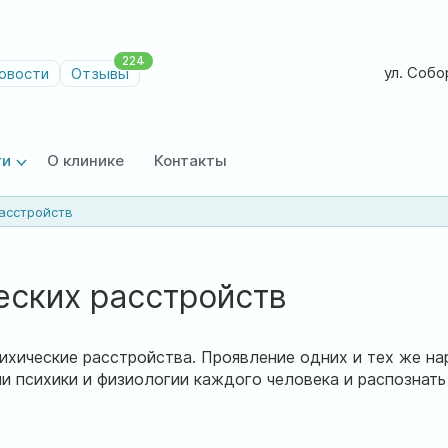
224
ул. Собор
овости
Отзывы
ги
О клинике
Контакты
асстройств
еских расстройств
ические расстройства. Проявление одних и тех же нар
психики и физиологии каждого человека и распознать