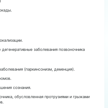
м
окады.
окализации.
 дегенеративные заболевания позвоночника
аболевания (паркинсонизм, деменция).
ромов.
шения сознания.
очника, обусловленная протрузиями и грыжами
в.