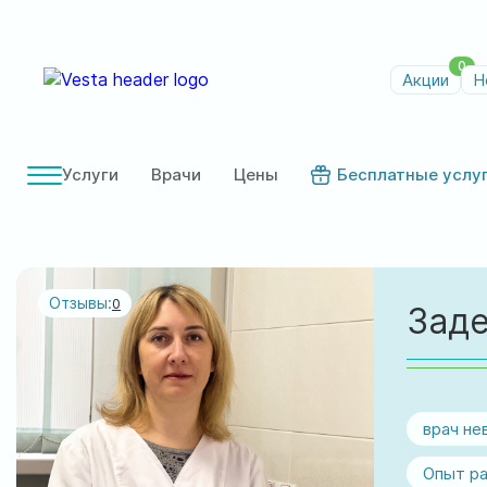
0
Акции
Н
Услуги
Врачи
Цены
Бесплатные услу
Отзывы:
0
Зад
врач не
Опыт ра