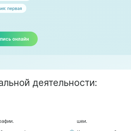
ия:
первая
пись онлайн
льной деятельности:
рафии.
шеи.