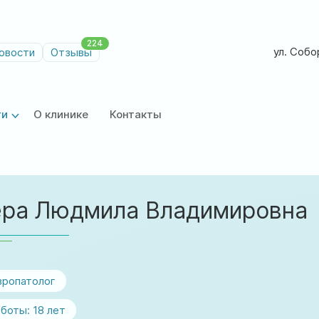
224
ул. Собор
овости
Отзывы
ги
О клинике
Контакты
ера Людмила Владимировна
вропатолог
боты:
18 лет