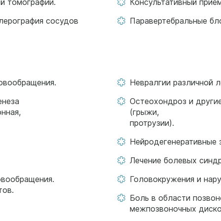
й томографии.
Консультативный прие
лерография сосудов
Паравертебральные бл
овообращения.
Невралгии различной л
енеза
Остеохондроз и другие
нная,
(грыжи,
протрузии).
Нейродегенеративные з
Лечение болевых синд
овообращения.
Головокружения и нару
тов.
Боль в области позвон
межпозвоночных диско