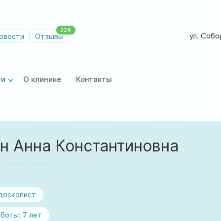
224
ул. Собор
овости
Отзывы
ги
О клинике
Контакты
н Анна Константиновна
доскопист
боты:
7 лет