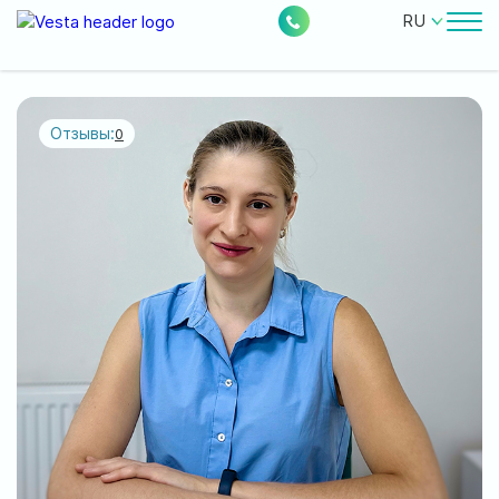
RU
Врачи
Цены
Отзывы:
0
Бесплатные услуги
О клинике
Контакты
0
224
Акции
Новости
Отзывы
Расположение: