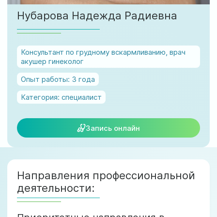
ул. Соборная, 128/1, г. Ирпень
Нубарова Надежда Радиевна
Мы работаем:
Пн-Пт: 8:00-19:00
Сб: 8:00-18:00
Консультант по грудному вскармливанию, врач
Вс: 9:00-17:00
акушер гинеколог
Опыт работы:
3 года
official@test.test.vesta-med.com
Категория:
специалист
Запись онлайн
Мы в соц. сетях
Направления профессиональной
деятельности: