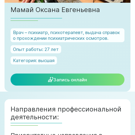
ул. Соборная, 128/1, г. Ирпень
Мамай Оксана Евгеньевна
Мы работаем:
Пн-Пт: 8:00-19:00
Сб: 8:00-18:00
Врач – психиатр, психотерапевт, выдача справок
Вс: 9:00-17:00
о прохождении психиатрических осмотров.
Опыт работы:
27 лет
official@test.test.vesta-med.com
Категория:
высшая
Запись онлайн
Мы в соц. сетях
Направления профессиональной
деятельности: