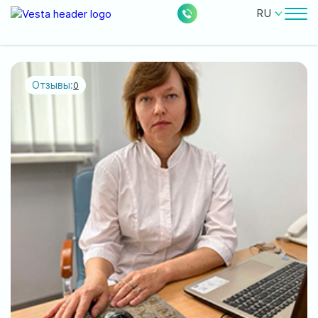
RU
Врачи
Цены
Отзывы:
0
Бесплатные услуги
О клинике
Контакты
0
224
Акции
Новости
Отзывы
Расположение: