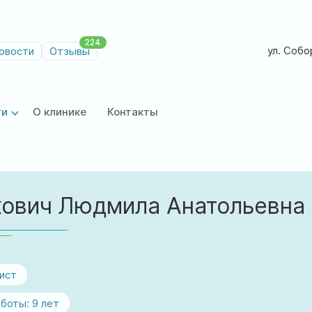
224
ул. Собор
овости
Отзывы
ги
О клинике
Контакты
ович Людмила Анатольевна
ист
боты:
9 лет