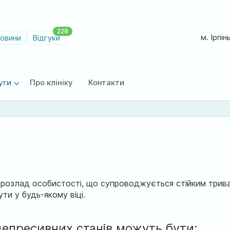
228
м. Ірпін
овини
Відгуки
уги
Про клініку
Контакти
розлад особистості, що супроводжується стійким трива
и у будь-якому віці.
епресивних станів можуть бути: