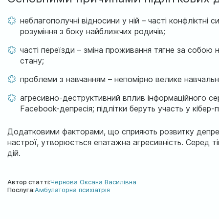
неблагополучні відносини у ній – часті конфліктні си
розуміння з боку найближчих родичів;
часті переїзди – зміна проживання тягне за собою 
стану;
проблеми з навчанням – непомірно велике навчальн
агресивно-деструктивний вплив інформаційного се
Facebook-депресія; підлітки беруть участь у кібер-п
Додатковими факторами, що сприяють розвитку депресії
настрої, утворюється епатажна агресивність. Серед ті
дій.
Автор статті:
Чернова Оксана Василівна
Послуга:
Амбулаторна психіатрія