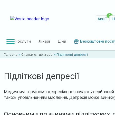
0
Акції
Н
Послуги
Лікарі
Ціни
Безкоштовні посл
Головна
»
Статьи от доктора
»
Підліткові депресії
Підліткові депресії
Медичним терміном «депресія» позначають серйозний 
також уповільненням мислення. Депресія може виникнут
Основними причинами підліткових д