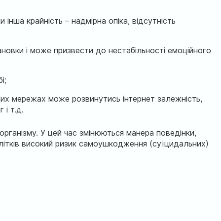
и інша крайність – надмірна опіка, відсутність
ановки і може призвести до нестабільності емоційного
і;
их мережах може розвинутись інтернет залежність,
 і т.д.
рганізму. У цей час змінюються манера поведінки,
длітків високий ризик самоушкодження (суїцидальних)