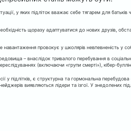
туації, у яких підліток вважає себе тягарем для батьків ч
необхідність щоразу адаптуватися до нових друзів, обст
е навантаження провокує у школярів невпевненість у соб
редовища – внаслідок тривалого перебування в соціальн
ереслідуваннях (включаючи «групи смерті»), кібер-буллінг
 у підлітків, є структурна та гормональна перебудова о
нейджерів виявляються лідери та ізгої. У знедолених пі