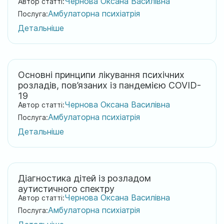
Чернова Оксана Василівна
Автор статті:
Амбулаторна психіатрія
Послуга:
Детальніше
Основні принципи лікування психічних
розладів, пов’язаних із пандемією COVID-
19
Чернова Оксана Василівна
Автор статті:
Амбулаторна психіатрія
Послуга:
Детальніше
Діагностика дітей із розладом
аутистичного спектру
Чернова Оксана Василівна
Автор статті:
Амбулаторна психіатрія
Послуга: