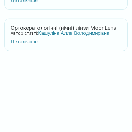
Детальніше
Ортокератологічні (нічні) лінзи MoonLens
Кашуліна Алла Володимирівна
Автор статті:
Детальніше