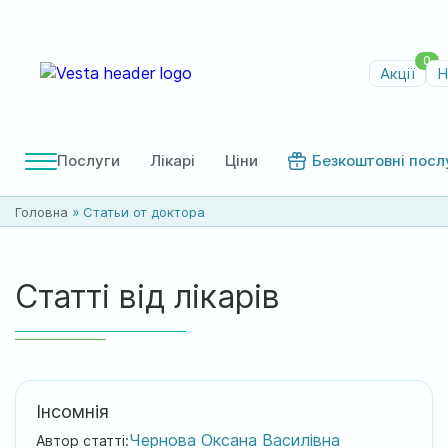
0
Акції
Н
Послуги
Лікарі
Ціни
Безкоштовні посл
Головна
»
Статьи от доктора
Статті від лікарів
Інсомнія
Чернова Оксана Василівна
Автор статті: