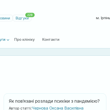
228
м. Ірпін
овини
Відгуки
уги
Про клініку
Контакти
Як пов’язані розлади психіки з пандемією?
Чернова Оксана Василівна
Автор статті: