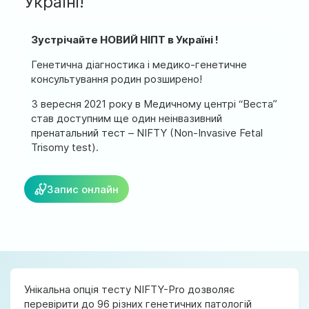
Україні!
м. Ірпінь, вул. Соборна, 128/1
Ми працюємо:
Зустрічайте НОВИЙ НІПТ в Україні !
Пн-Пт: 8:00-19:00
Генетична діагностика і медико-генетичне
Сб: 08:00-18:00
консультування родин розширено!
Нд: 9:00-17:00
З вересня 2021 року в Медичному центрі “Веста”
став доступним ще один неінвазивний
пренатальний тест – NIFTY (Non-Invasive Fetal
official@test.test.vesta-med.com
Trisomy test).
Ми в соц. мережах
Запис онлайн
Унікальна опція тесту NIFTY-Pro дозволяє
перевірити до 96 різних генетичних патологій