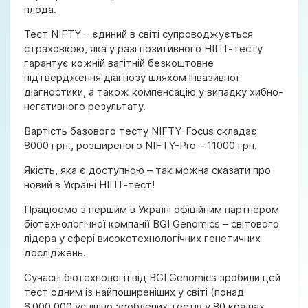
плода.
Тест NIFTY – єдиний в світі супроводжується
страховкою, яка у разі позитивного НІПТ-тесту
гарантує кожній вагітній безкоштовне
підтвердження діагнозу шляхом інвазивної
діагностики, а також компенсацію у випадку хибно-
негативного результату.
Вартість базового тесту NIFTY-Focus складає
8000 грн., розширеного NIFTY-Pro – 11000 грн.
Якість, яка є доступною – так можна сказати про
новий в Україні НІПТ-тест!
Працюємо з першим в Україні офіційним партнером
біотехнологічної компанії BGI Genomics – світового
лідера у сфері високотехнологічних генетичних
досліджень.
Сучасні біотехнології від BGI Genomics зробили цей
тест одним із найпоширеніших у світі (понад
6,000,000 успішно зроблених тестів у 80 країнах