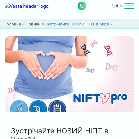
UA
Лікарі
Головна
»
Новини
»
Зустрічайте НОВИЙ НІПТ в Україні!
Ціни
Безкоштовні послуги
Про клініку
Контакти
0
228
Акції
Новини
Відгуки
Зустрічайте НОВИЙ НІПТ в
Місцезнаходження: