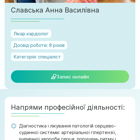
м. Ірпінь, вул. Соборна, 128/1
Славська Анна Василівна
Ми працюємо:
Пн-Пт: 8:00-19:00
Сб: 08:00-18:00
Лікар кардіолог
Нд: 9:00-17:00
Досвід роботи:
8 років
Категорія:
спеціаліст
official@test.test.vesta-med.com
Запис онлайн
Ми в соц. мережах
Напрями професійної діяльності:
Діагностика і лікування патологій серцево-
судинної системи: артеріальної гіпертензії,
ішемічної хвороби серця, порушень ритму і