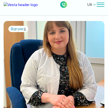
UA
Лікарі
Ціни
Відгуки:
0
Безкоштовні послуги
Про клініку
Контакти
0
228
Акції
Новини
Відгуки
Місцезнаходження: