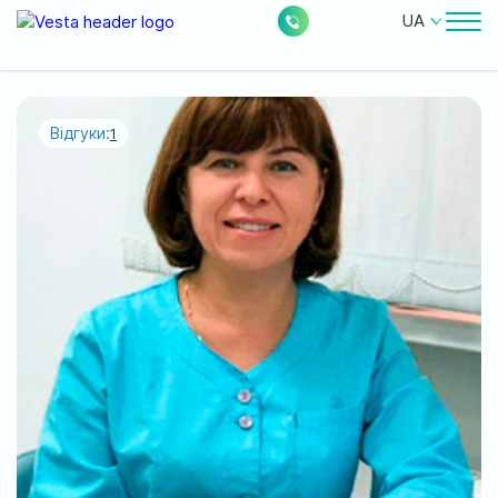
UA
Лікарі
Ціни
Відгуки:
1
Безкоштовні послуги
Про клініку
Контакти
0
228
Акції
Новини
Відгуки
Місцезнаходження: