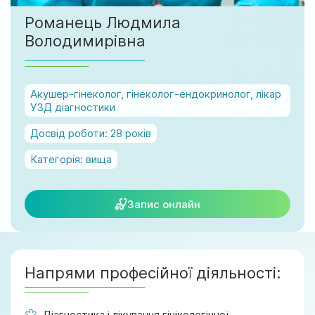
м. Ірпінь, вул. Соборна, 128/1
Романець Людмила
Ми працюємо:
Володимирівна
Пн-Пт: 8:00-19:00
Сб: 08:00-18:00
Нд: 9:00-17:00
Акушер-гінеколог, гінеколог-ендокринолог, лікар
УЗД діагностики
Досвід роботи:
28 років
official@test.test.vesta-med.com
Категорія:
вища
Ми в соц. мережах
Запис онлайн
Напрями професійної діяльності:
Діагностика і лікування гінікологічної