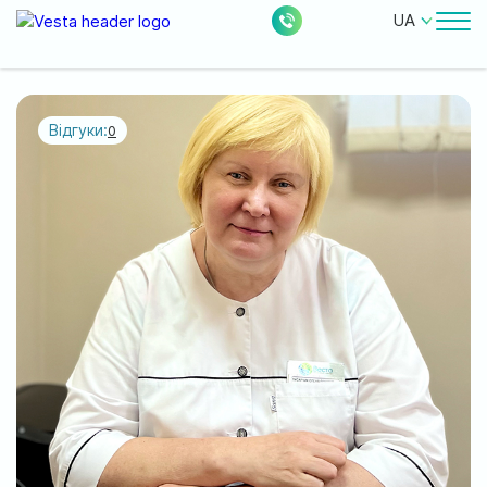
UA
Лікарі
Ціни
Відгуки:
0
Безкоштовні послуги
Про клініку
Контакти
0
228
Акції
Новини
Відгуки
Місцезнаходження: