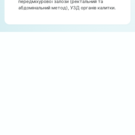
передміхурової залози (ректальний та
абдомінальний метод), УЗД органів калитки.