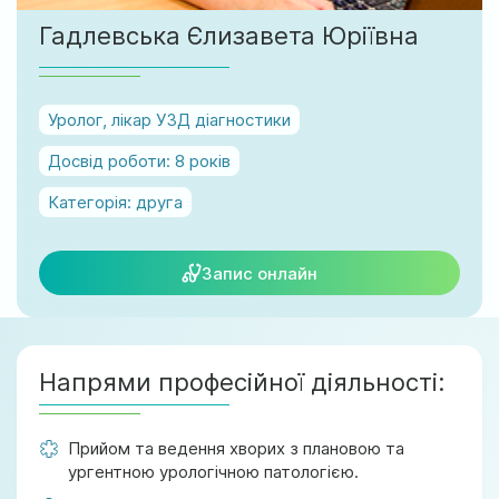
м. Ірпінь, вул. Соборна, 128/1
Гадлевська Єлизавета Юріївна
Ми працюємо:
Пн-Пт: 8:00-19:00
Сб: 08:00-18:00
Уролог, лікар УЗД діагностики
Нд: 9:00-17:00
Досвід роботи:
8 років
Категорія:
друга
official@test.test.vesta-med.com
Запис онлайн
Ми в соц. мережах
Напрями професійної діяльності:
Прийом та ведення хворих з плановою та
ургентною урологічною патологією.