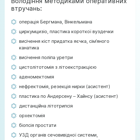
Володіння методиками оперативних
втручань:
операція Бергмана, Вінкельмана
циркумцизіо, пластика короткої вуздечки
висічення кіст придатка яєчка, сім’яного
канатика
висічення поліпа уретри
цистолітотомія з літоекстракцією
аденомектомія
нефректомія, резекція нирки (асистент)
пластика по Андерсену – Хайнсу (асистент)
дистанційна літотрипсія
орхектомія
біопсія простати
УЗД органів сечовивідної системи,