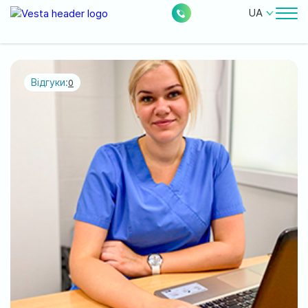
UA
Лікарі
Ціни
Відгуки:
0
Безкоштовні послуги
Про клініку
Контакти
0
228
Акції
Новини
Відгуки
Місцезнаходження: