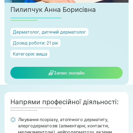
м. Ірпінь, вул. Соборна, 128/1
Пилипчук Анна Борисівна
Ми працюємо:
Пн-Пт: 8:00-19:00
Сб: 08:00-18:00
Дерматолог, дитячий дерматолог
Нд: 9:00-17:00
Досвід роботи:
21 рік
Категорія:
вища
official@test.test.vesta-med.com
Запис онлайн
Ми в соц. мережах
Напрями професійної діяльності:
Лікування псоріазу, атопічного дерматиту,
алергодерматозів (аліментарні, контактні,
медикаментозні), нейродерматозу, екземи,