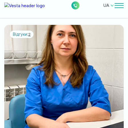
UA
Лікарі
Ціни
Відгуки:
2
Безкоштовні послуги
Про клініку
Контакти
0
228
Акції
Новини
Відгуки
Місцезнаходження: