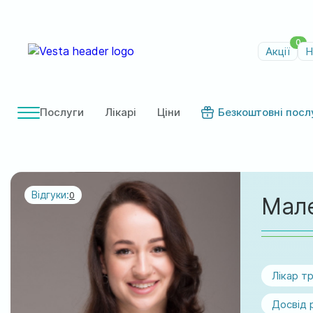
0
Акції
Н
Послуги
Лікарі
Ціни
Безкоштовні посл
Відгуки:
0
Мале
Лікар т
Досвід 