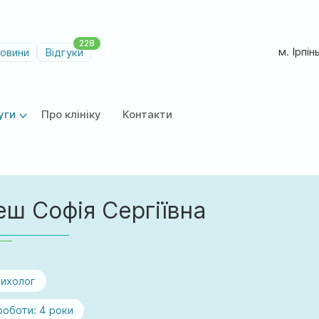
228
м. Ірпін
овини
Відгуки
уги
Про клініку
Контакти
ш Софія Сергіївна
рихолог
роботи:
4 роки