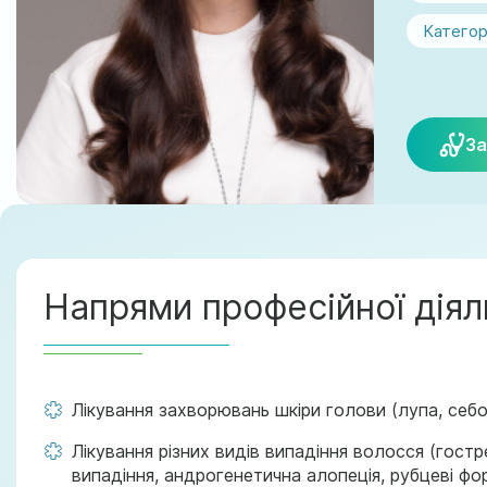
Категор
За
Напрями професійної діял
Лікування захворювань шкіри голови (лупа, себ
Лікування різних видів випадіння волосся (гост
випадіння, андрогенетична алопеція, рубцеві фо