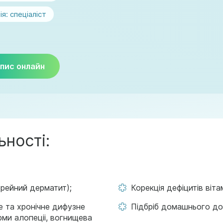
ія:
спеціаліст
пис онлайн
ьності:
орейний дерматит);
Корекція дефіцитів віта
ре та хронічне дифузне
Підбріб домашнього до
рми алопеціі, вогнищева