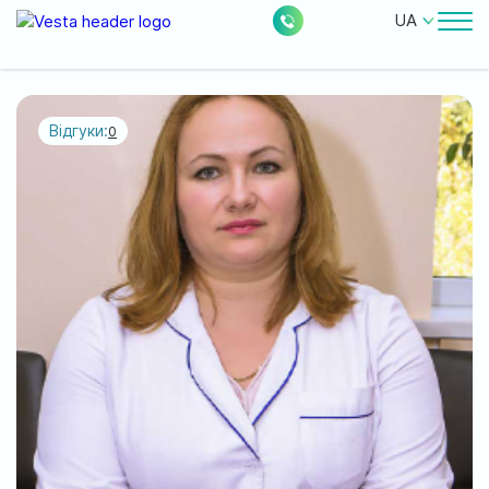
UA
Лікарі
Ціни
Відгуки:
0
Безкоштовні послуги
Про клініку
Контакти
0
228
Акції
Новини
Відгуки
Місцезнаходження: