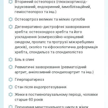
Вторинний остеопороз (глюкокортикоїд-
індукований, ендокринний, іммобілізаційний,
геміостеопороз та інш.)
Остеоартроз великих та мілких суглобів
Дегенеративно-дистрофічні захворювання
хребта: остеохондроз хребта та його
ускладнення (компрессійно-корінцевий
синдром, пролапс та протрузії міжхребцевих
дисків), сколіоз та кіфосколіотична деформація
хребта, спондильоз та спондилолістез
Біль в спині
Ревматичні захворювання (ревматоїдний
артрит, анкілозивний спондилоартрит та інш.)
Гіперпаратиреоз
Стан після ендопротезування
Жінки в постменопаузальному періоді, чоловіки
старше 60 років
Порушення менструального циклу в жінок