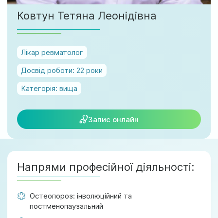
м. Ірпінь, вул. Соборна, 128/1
Ковтун Тетяна Леонідівна
Ми працюємо:
Пн-Пт: 8:00-19:00
Сб: 08:00-18:00
Лікар ревматолог
Нд: 9:00-17:00
Досвід роботи:
22 роки
Категорія:
вища
official@test.test.vesta-med.com
Запис онлайн
Ми в соц. мережах
Напрями професійної діяльності:
Остеопороз: інволюційний та
постменопаузальний