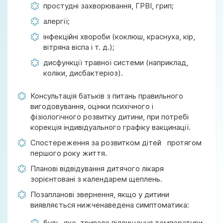
простудні захворювання, ГРВІ, грип;
алергії;
інфекційні хвороби (коклюш, краснуха, кір,
вітряна віспа і т. д.);
дисфункції травної системи (наприклад,
коліки, дисбактеріоз).
Консультація батьків з питань правильного
вигодовування, оцінки психічного і
фізіологічного розвитку дитини, при потребі
корекція індивідуального графіку вакцинації.
Спостереження за розвитком дітей протягом
першого року життя.
Планові відвідування дитячого лікаря
зорієнтовані з календарем щеплень.
Позапланові звернення, якщо у дитини
виявляється нижченаведена симптоматика:
будь-яке тривале підвищення температури