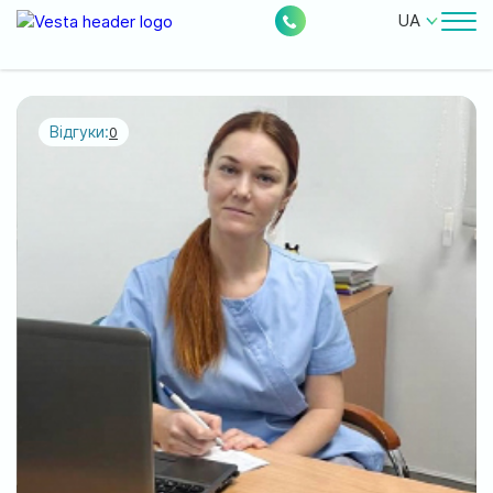
UA
Лікарі
Ціни
Відгуки:
0
Безкоштовні послуги
Про клініку
Контакти
0
228
Акції
Новини
Відгуки
Місцезнаходження: