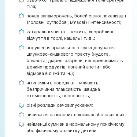
тіла;
поява запаморочень, болей різної локалізації
(головні, суглобові, м’язові) і інтенсивності;
катаральні явища – нежить, хворобливі
відчуття в горлі, кашель і т. д .;
порушення правильного функціонування
шлунково-кишкового тракту (нудота,
блювота, діарея, закрепи, непереносимість
деяких продуктів, поганий апетит або
відмова від їжі та ін.);
чіткі зміни в поведінці – млявість,
безпричинна плаксивість, швидка
стомлюваність, нервозність;
різні розлади сечовипускання;
висипання на шкірних покривах або слизових;
найменші сумніви в нормальному психічному
або фізичному розвитку дитини.