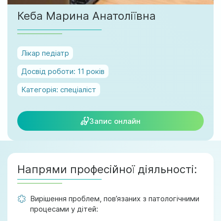
м. Ірпінь, вул. Соборна, 128/1
Кеба Марина Анатоліївна
Ми працюємо:
Пн-Пт: 8:00-19:00
Сб: 08:00-18:00
Лікар педіатр
Нд: 9:00-17:00
Досвід роботи:
11 років
Категорія:
спеціаліст
official@test.test.vesta-med.com
Запис онлайн
Ми в соц. мережах
Напрями професійної діяльності:
Вирішення проблем, пов’язаних з патологічними
процесами у дітей: