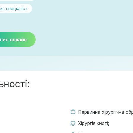
ія:
спеціаліст
пис онлайн
ьності:
Первинна хірургічна обр
Хірургія кисті;