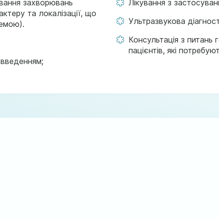
кування захворювань
Лікування з застосуван
актеру та локалізації, що
Ультразвукова діагнос
темою).
Консультація з питань 
пацієнтів, які потребу
 введенням;