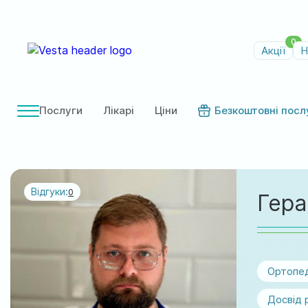
0
Акції
Н
Послуги
Лікарі
Ціни
Безкоштовні посл
Відгуки:
0
Гера
Ортопед
Досвід 