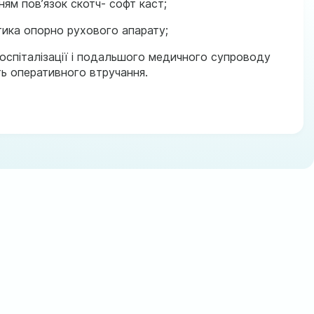
ням повʼязок скотч- софт каст;
тика опорно рухового апарату;
госпіталізації і подальшого медичного супроводу
ють оперативного втручання.