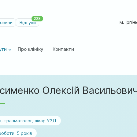
228
м. Ірпін
овини
Відгуки
уги
Про клініку
Контакти
сименко Олексій Васильови
-травматолог, лікар УЗД
роботи:
5 років