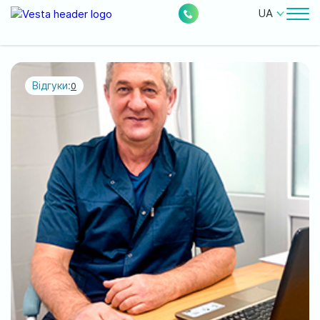
UA
Лікарі
Ціни
Відгуки:
0
Безкоштовні послуги
Про клініку
Контакти
0
228
Акції
Новини
Відгуки
Місцезнаходження: