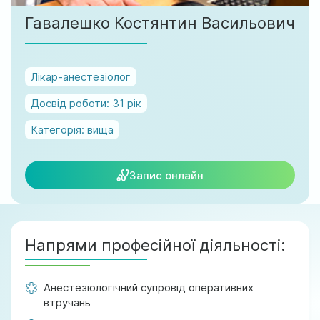
м. Ірпінь, вул. Соборна, 128/1
Гавалешко Костянтин Васильович
Ми працюємо:
Пн-Пт: 8:00-19:00
Сб: 08:00-18:00
Лікар-анестезіолог
Нд: 9:00-17:00
Досвід роботи:
31 рік
Категорія:
вища
official@test.test.vesta-med.com
Запис онлайн
Ми в соц. мережах
Напрями професійної діяльності:
Анестезіологічний супровід оперативних
втручань